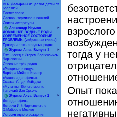
IV.6. Дельфины исцеляют детей от
безответс
болезней
Послесловие
настроени
Словарь терминов и понятий
Список литературы
взрослого
Александр Наумов
ДОМАШНИЕ ВОДНЫЕ РОДЫ.
СОВРЕМЕННОЕ СОСТОЯНИЕ
возбужден
ПРОБЛЕМЫ.(избранные главы)
Правда и ложь о водных родах
Журнал Аква. Выпуск 1
тогда у не
Пять бесед с Игорем Борисовичем
Чарковским
отрицате
Описания трёх родов
«Рождение в воду».
Барбара Мейерс Келлер
отношение
«Алана и дельфины».
Сказка. Уэнди Мейтджи
«Мутанты Чёрного моря».
Опыт пока
Патриций Ван Эрсель
Журнал Аква. Выпуск 2
отношению
Дети-дельфины
Встреча И.Б.Чарковского с
Э.Майерс в Москве
негативны
История одного рождения