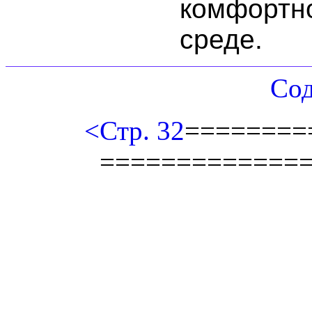
комфортно
среде.
Со
<Стр. 32
========
=============