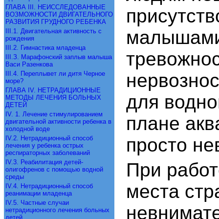
ГЛАВА III. НЕИССЛЕДОВАННЫЕ
присутств
ВОЗМОЖНОСТИ ДВИГАТЕЛЬНОГО
РАЗВИТИЯ ГРУДНОГО РЕБЕНКА
малышами.
III.1. Двигательная активность с
рождения
III.2. Гимнастика младенца
тревожно
III.З. Марафонский заплыв малыша
Васи Разенкова
III.4. Переплывет ли дитя Черное
нервознос
море?
ГЛАВА IV. НЕТРАДИЦИОННЫЕ
для водно
МЕТОДЫ ЛЕЧЕНИЯ БОЛЬНЫХ
ДЕТЕЙ
IV. 1. Лечение стимулированием
плане акв
двигательной активности ребенка в
холодной воде
IV.2. Нетрадиционный способ
просто не
лечения у ребенка острых
респираторных заболеваний
IV.3. Реабилитация детей-
При работ
олигофренов с помощью водной
среды
места стр
IV.4. Нетрадиционный способ
реанимации младенца
IV.5. Частные случаи
невнимате
нетрадиционного лечения больных
детей