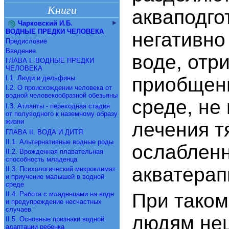
Книги
акваподго
Чарковский И.Б.
ВОДНЫЕ ПРЕДКИ ЧЕЛОВЕКА
негативно
Предисловие
Введение
воде, отр
ГЛАВА I. ВОДНЫЕ ПРЕДКИ
ЧЕЛОВЕКА
приобщен
I.1. Люди и дельфины
I.2. О происхождении человека от
водной человекообразной обезьяны
среде, не
I.3. Атланты - переходная стадия
от полуводного к наземному образу
жизни
лечения т
ГЛАВА II. ВОДА И ДИТЯ
II.1. Альтернативные водные роды
ослабленн
II.2. Врожденная плавательная
способность младенца
акватерап
II.3. Психологический микроклимат
и приучение малышей в водной
среде
При таком
II.4. Работа с младенцами на воде
и предупреждение несчастных
случаев
людям не
II.5. Основные признаки водной
адаптации ребенка