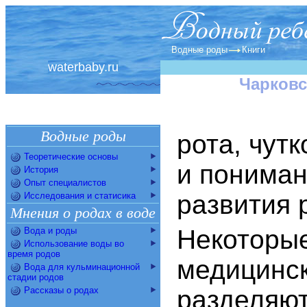
Водные роды
Книги
waterbaby.ru
Чарковс
Водные роды
рота, чут
Теоретические основы
и пониман
История
Опыт специалистов
развития 
Исследования и статисика
Мнения о родах в воде
Некоторые
Вода и роды
Использование воды во
время родов
медицинск
Вода для кульминационной
стадии родов
Рассказы о родах
разделяют