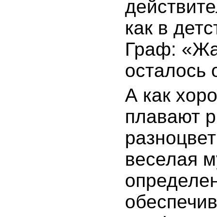
действите
как в дет
Граф: «Жа
осталось 
А как хор
плавают р
разноцвет
веселая м
определен
обеспечи