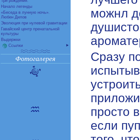
Три рождения:
Начало легенды
можнл д
«Беседа в лунную ночь».
Любен Дилов
душисто
Эволюция при нулевой гравитации
Гавайский центр пренатальной
культуры
аромате
Выдержки
Ссылки
Сразу п
Фотогалерея
испытыв
устроит
приложи
просто в
если пу
того, ч