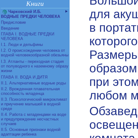
Большой
Книги
для аку
Чарковский И.Б.
ВОДНЫЕ ПРЕДКИ ЧЕЛОВЕКА
Предисловие
в порта
Введение
ГЛАВА I. ВОДНЫЕ ПРЕДКИ
которого
ЧЕЛОВЕКА
I.1. Люди и дельфины
I.2. О происхождении человека от
Размеры
водной человекообразной обезьяны
I.3. Атланты - переходная стадия
образом
от полуводного к наземному образу
жизни
ГЛАВА II. ВОДА И ДИТЯ
при это
II.1. Альтернативные водные роды
II.2. Врожденная плавательная
любом м
способность младенца
II.3. Психологический микроклимат
и приучение малышей в водной
Обзавед
среде
II.4. Работа с младенцами на воде
и предупреждение несчастных
освещен
случаев
II.5. Основные признаки водной
адаптации ребенка