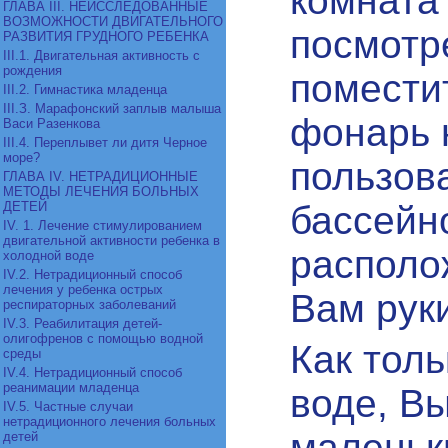
комната
ГЛАВА III. НЕИССЛЕДОВАННЫЕ
ВОЗМОЖНОСТИ ДВИГАТЕЛЬНОГО
посмотре
РАЗВИТИЯ ГРУДНОГО РЕБЕНКА
III.1. Двигательная активность с
рождения
помести
III.2. Гимнастика младенца
III.З. Марафонский заплыв малыша
фонарь 
Васи Разенкова
III.4. Переплывет ли дитя Черное
море?
пользов
ГЛАВА IV. НЕТРАДИЦИОННЫЕ
МЕТОДЫ ЛЕЧЕНИЯ БОЛЬНЫХ
ДЕТЕЙ
бассейн
IV. 1. Лечение стимулированием
двигательной активности ребенка в
располо
холодной воде
IV.2. Нетрадиционный способ
лечения у ребенка острых
Вам рук
респираторных заболеваний
IV.3. Реабилитация детей-
олигофренов с помощью водной
Как толь
среды
IV.4. Нетрадиционный способ
реанимации младенца
воде, В
IV.5. Частные случаи
нетрадиционного лечения больных
маленьк
детей