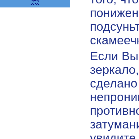
понижен
подсунь
скамеечк
Если Вы
зеркало,
сделано
непрони
противн
затуман
увидите