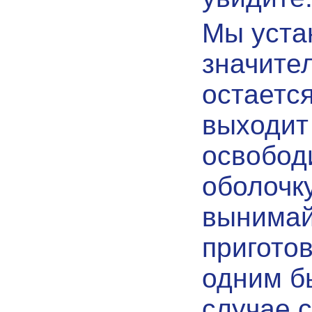
Мы уста
значите
остаетс
выходит 
освобод
оболочку
вынимай
приготов
одним б
случае 