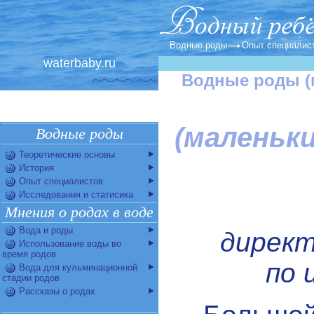
Водные роды
Опыт специалис
waterbaby.ru
Водные роды (м
(маленьк
Водные роды
Теоретические основы
История
Опыт специалистов
Исследования и статисика
Мнения о родах в воде
Вода и роды
директ
Использование воды во
время родов
по 
Вода для кульминационной
стадии родов
Рассказы о родах