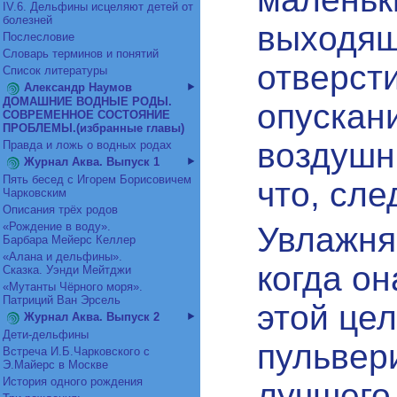
IV.6. Дельфины исцеляют детей от
болезней
выходящ
Послесловие
Словарь терминов и понятий
отверст
Список литературы
Александр Наумов
ДОМАШНИЕ ВОДНЫЕ РОДЫ.
опускан
СОВРЕМЕННОЕ СОСТОЯНИЕ
ПРОБЛЕМЫ.(избранные главы)
воздушн
Правда и ложь о водных родах
Журнал Аква. Выпуск 1
Пять бесед с Игорем Борисовичем
что, сле
Чарковским
Описания трёх родов
«Рождение в воду».
Увлажня
Барбара Мейерс Келлер
«Алана и дельфины».
когда он
Сказка. Уэнди Мейтджи
«Мутанты Чёрного моря».
Патриций Ван Эрсель
этой це
Журнал Аква. Выпуск 2
Дети-дельфины
пульвери
Встреча И.Б.Чарковского с
Э.Майерс в Москве
История одного рождения
лучшего